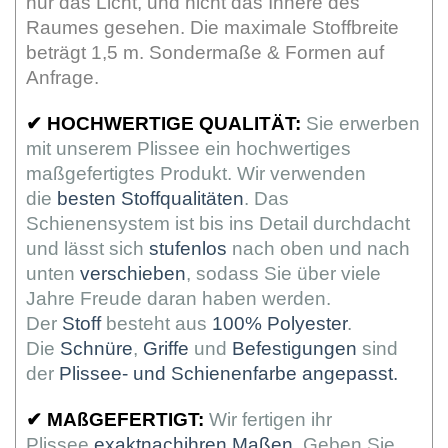
nur das Licht, und nicht das Innere des
Raumes gesehen. Die maximale Stoffbreite
beträgt 1,5 m. Sondermaße & Formen auf
Anfrage.
✔
HOCHWERTIGE QUALITÄT:
Sie erwerben
mit unserem Plissee ein hochwertiges
maßgefertigtes Produkt. Wir verwenden
die
besten Stoffqualitäten
. Das
Schienensystem ist bis ins Detail durchdacht
und lässt sich
stufenlos
nach oben und nach
unten
verschieben
, sodass Sie über viele
Jahre Freude daran haben werden.
Der
Stoff
besteht aus
100% Polyester
.
Die
Schnüre
,
Griffe
und
Befestigungen
sind
der
Plissee- und Schienenfarbe angepasst.
✔
MAßGEFERTIGT:
Wir fertigen ihr
Plissee
exaktnachihren Maßen
. Geben Sie