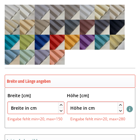
Breite und Länge angeben
Breite [cm]
Höhe [cm]




Eingabe fehlt
min=20, max=150
Eingabe fehlt
min=20, max=280