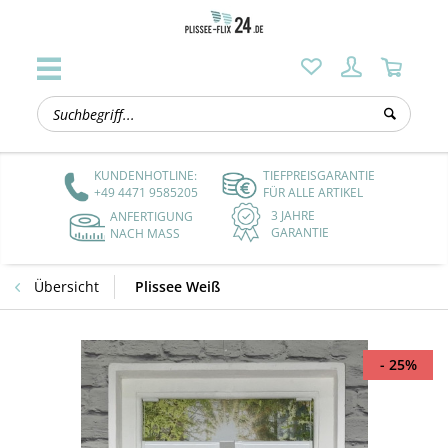
KUNDENHOTLINE:
TIEFPREISGARANTIE
+49 4471 9585205
FÜR ALLE ARTIKEL
3 JAHRE
ANFERTIGUNG
GARANTIE
NACH MASS
Übersicht
Plissee Weiß
- 25%