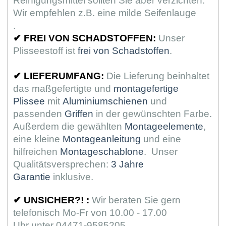
Reinigungsmittel sollten Sie aber verzichten.
Wir empfehlen z.B. eine milde Seifenlauge
.
✔
FREI VON SCHADSTOFFEN:
Unser
Plisseestoff ist
frei von Schadstoffen
.
✔
LIEFERUMFANG:
Die Lieferung beinhaltet
das maßgefertigte und
montagefertige
Plissee
mit
Aluminiumschienen
und
passenden
Griffen
in der gewünschten Farbe.
Außerdem die gewählten
Montageelemente
,
eine kleine
Montageanleitung
und eine
hilfreichen
Montageschablone
. Unser
Qualitätsversprechen:
3 Jahre
Garantie
inklusive.
✔
UNSICHER?! :
Wir beraten Sie gern
telefonisch Mo-Fr von 10.00 - 17.00
Uhr unter 04471-9585205.