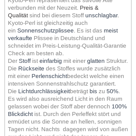
Kyoto-Perl repräsentiert das stilvolle Alte
verbunden mit der Neuzeit.
Preis &
Qualität
sind bei diesem Stoff
unschlagbar
.
Kyoto-Perl ist gleichzeitig auch
ein
Sonnenschutzplissee
. Es ist das
meist
verkaufte
Plissee in Deutschland und
schneidet im Preis-Leistung-Qualität-Garantie
Check am besten ab.
Der
Stoff
ist
einfarbig
mit einer
glatten
Struktur.
Die
Rückseite
des Stoffes wurde zusätzlich
mit einer
Perlenschicht
bedeckt welche einen
intensiven Sonnenstrahlschutz garantiert.
Die
Lichtdurchlässigkeit
beträgt
bis
zu
50%
.
Es wird also ausreichend Licht in den Raum
gelassen wobei der Stoff aber dennoch
100%
Blickdicht
ist. Durch den Perleffekt stört und
ermüdet uns die Sonne an hellen, sonnigen
Tagen nicht. Nachts dagegen wird von außen