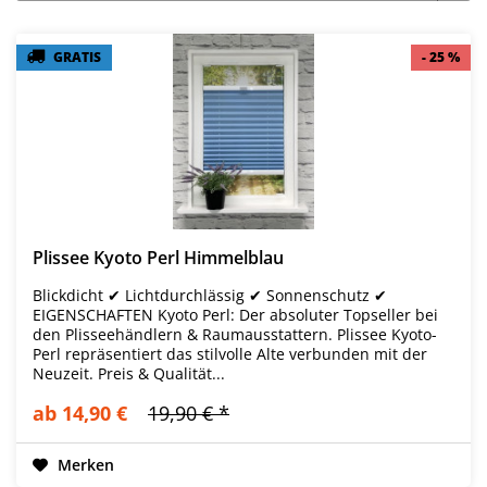
GRATIS
GRATIS
- 25 %
- 25 %
Plissee Kyoto Perl Himmelblau
Blickdicht ✔ Lichtdurchlässig ✔ Sonnenschutz ✔
EIGENSCHAFTEN Kyoto Perl: Der absoluter Topseller bei
den Plisseehändlern & Raumausstattern. Plissee Kyoto-
Perl repräsentiert das stilvolle Alte verbunden mit der
Neuzeit. Preis & Qualität...
ab 14,90 €
19,90 € *
Merken