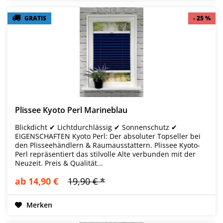
GRATIS
GRATIS
- 25 %
- 25 %
Plissee Kyoto Perl Marineblau
Blickdicht ✔ Lichtdurchlässig ✔ Sonnenschutz ✔
EIGENSCHAFTEN Kyoto Perl: Der absoluter Topseller bei
den Plisseehändlern & Raumausstattern. Plissee Kyoto-
Perl repräsentiert das stilvolle Alte verbunden mit der
Neuzeit. Preis & Qualität...
ab 14,90 €
19,90 € *
Merken