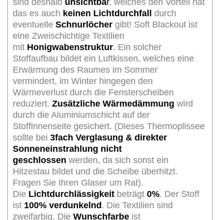
sind deshalb
unsichtba
r
, welches den Vorteil hat
das es auch
keinen Lichtdurchfall
durch
eventuelle
Schnurlöcher
gibt! Soft Blackout ist
eine Zweischichtige Textilien
mit
Honigwabenstruktur
. Ein solcher
Stoffaufbau bildet ein Luftkissen, welches eine
Erwärmung des Raumes im Sommer
vermindert, im Winter hingegen den
Wärmeverlust durch die Fensterscheiben
reduziert.
Zusätzliche Wärmedämmung
wird
durch die Aluminiumschicht auf der
Stoffinnenseite gesichert. (Dieses Thermoplissee
sollte bei
3fach Verglasung
& direkter
Sonneneinstrahlung nicht
geschlossen
werden, da sich sonst ein
Hitzestau bildet und die Scheibe überhitzt.
Fragen Sie Ihren Glaser um Rat).
Die
Lichtdurchlässigkeit
beträgt
0%
. Der Stoff
ist
100% verdunkelnd
. Die Textilien sind
zweifarbig. Die
Wunschfarbe
ist