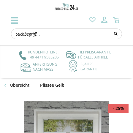
KUNDENHOTLINE:
TIEFPREISGARANTIE
+49 4471 9585205
FÜR ALLE ARTIKEL
3 JAHRE
ANFERTIGUNG
GARANTIE
NACH MASS
Übersicht
Plissee Gelb
- 25%