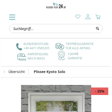
KUNDENHOTLINE:
TIEFPREISGARANTIE
+49 4471 9585205
FÜR ALLE ARTIKEL
3 JAHRE
ANFERTIGUNG
GARANTIE
NACH MASS
Übersicht
Plissee Kyoto Solo
- 25%