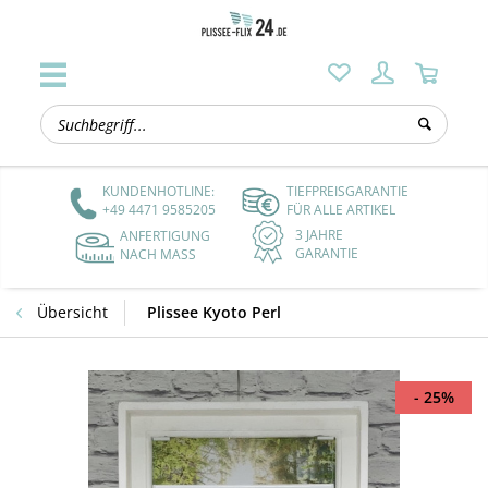
KUNDENHOTLINE:
TIEFPREISGARANTIE
+49 4471 9585205
FÜR ALLE ARTIKEL
3 JAHRE
ANFERTIGUNG
GARANTIE
NACH MASS
Übersicht
Plissee Kyoto Perl
- 25%