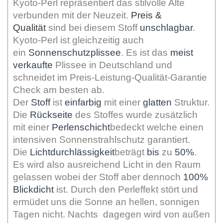
Kyoto-Perl repräsentiert das stilvolle Alte
verbunden mit der Neuzeit.
Preis &
Qualität
sind bei diesem Stoff
unschlagbar
.
Kyoto-Perl ist gleichzeitig auch
ein
Sonnenschutzplissee
. Es ist das
meist
verkaufte
Plissee in Deutschland und
schneidet im Preis-Leistung-Qualität-Garantie
Check am besten ab.
Der
Stoff
ist
einfarbig
mit einer
glatten
Struktur.
Die
Rückseite
des Stoffes wurde zusätzlich
mit einer
Perlenschicht
bedeckt welche einen
intensiven Sonnenstrahlschutz garantiert.
Die
Lichtdurchlässigkeit
beträgt
bis
zu
50%
.
Es wird also ausreichend Licht in den Raum
gelassen wobei der Stoff aber dennoch
100%
Blickdicht
ist. Durch den Perleffekt stört und
ermüdet uns die Sonne an hellen, sonnigen
Tagen nicht. Nachts dagegen wird von außen