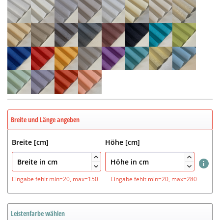
Breite und Länge angeben
Breite [cm]
Höhe [cm]




Eingabe fehlt
min=20, max=150
Eingabe fehlt
min=20, max=280
Leistenfarbe wählen