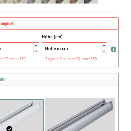
e angeben
Höhe [cm]




in=20, max=150
Eingabe fehlt
min=20, max=280
hlen