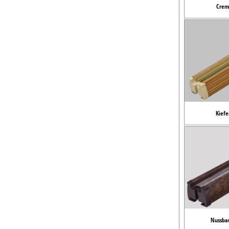
Crem
Kiefe
Nussba