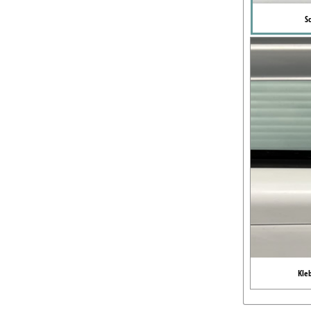
S
Kle