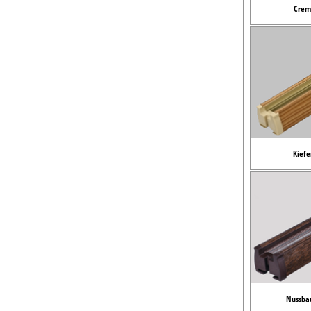
Crem
Kiefe
Nussba