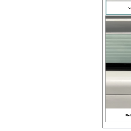
S
Kle