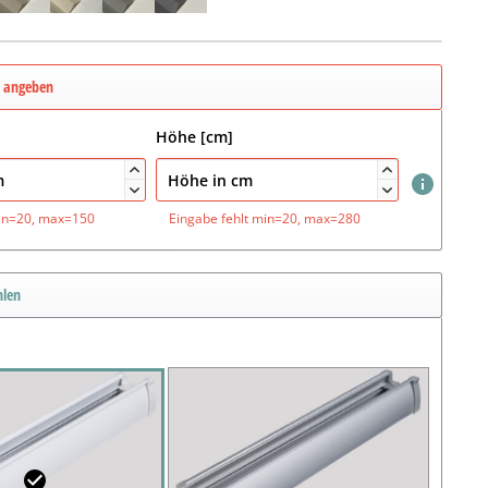
e angeben
Höhe [cm]




in=20, max=150
Eingabe fehlt
min=20, max=280
hlen