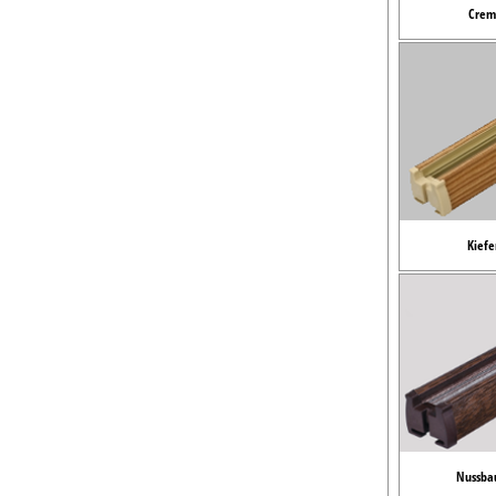
Crem
Kiefe
Nussba