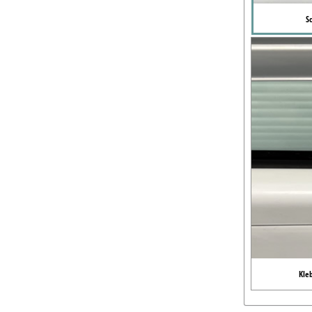
S
Kle