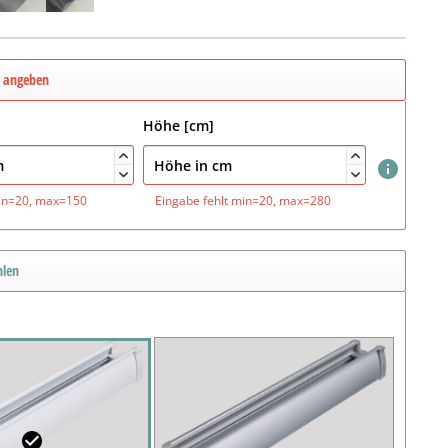
e angeben
Höhe [cm]




in=20, max=150
Eingabe fehlt
min=20, max=280
hlen