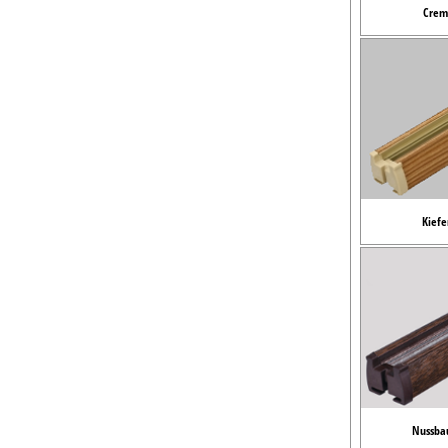
Crem
Kiefe
Nussba