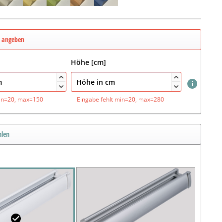
e angeben
Höhe [cm]




in=20, max=150
Eingabe fehlt
min=20, max=280
hlen