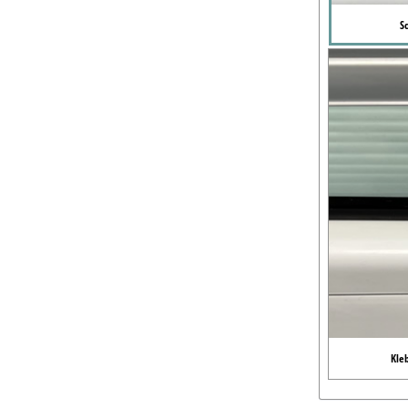
S
Kle