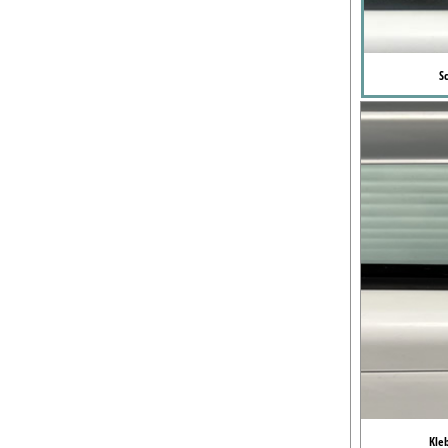
S
Kle