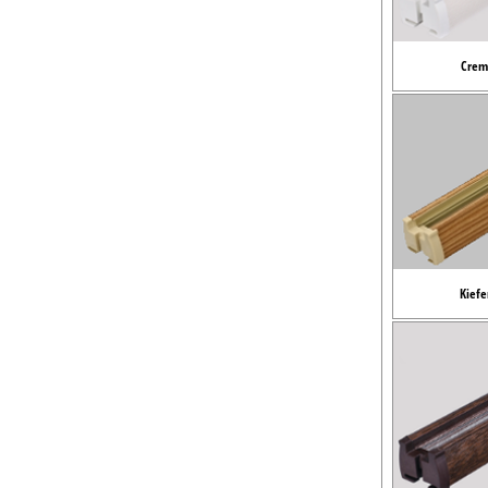
Crem
Kiefe