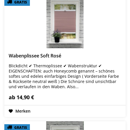
GRATIS
GRATIS
Wabenplissee Soft Rosé
Blickdicht ✔ Thermoplissee ✔ Wabenstruktur ✔
EIGENSCHAFTEN: auch Honeycomb genannt – schönes
softes und edeles einfarbiges Design ( Vorderseite Farbe
& Rückseite neutral weiß ) Die Schnüre sind unsichtbar
und verlaufen in den Waben. Also...
ab 14,90 €
Merken
GRATIS
GRATIS