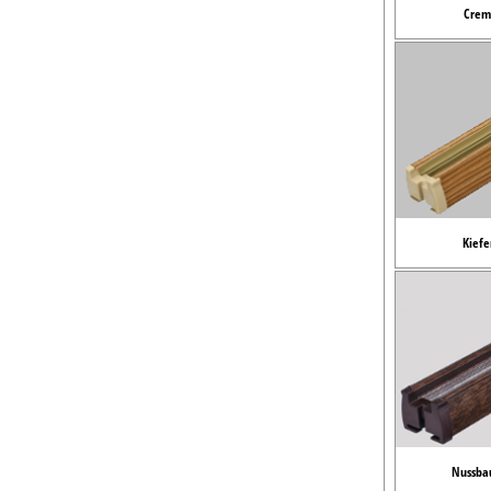
Crem
Kiefe
Nussba