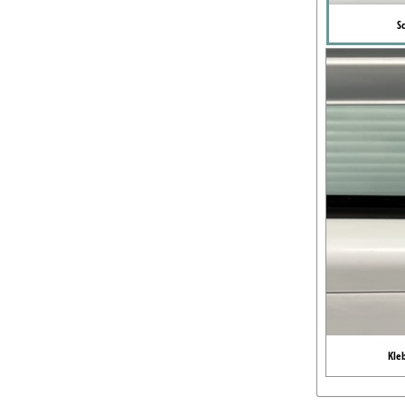
S
Kle