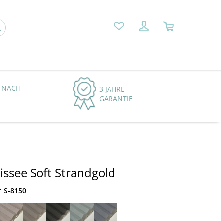
N
 NACH
3 JAHRE
GARANTIE
ssee Soft Strandgold
r
S-8150