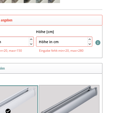
e angeben
Höhe [cm]




in=20, max=150
Eingabe fehlt
min=20, max=280
hlen