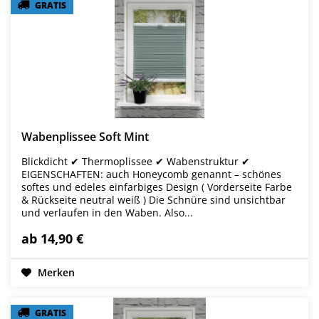
GRATIS
GRATIS
Wabenplissee Soft Mint
Blickdicht ✔ Thermoplissee ✔ Wabenstruktur ✔
EIGENSCHAFTEN: auch Honeycomb genannt – schönes
softes und edeles einfarbiges Design ( Vorderseite Farbe
& Rückseite neutral weiß ) Die Schnüre sind unsichtbar
und verlaufen in den Waben. Also...
ab 14,90 €
Merken
GRATIS
GRATIS