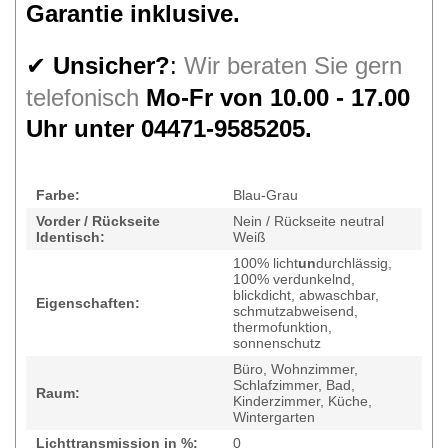
Garantie inklusive.
Unsicher?
:
Wir beraten Sie gern
✔
telefonisch
Mo-Fr von 10.00 - 17.00
Uhr unter 04471-9585205.
Farbe:
Blau-Grau
Vorder / Rückseite
Nein / Rückseite neutral
Identisch:
Weiß
100% licht
un
durchlässig,
100% verdunkelnd,
blickdicht, abwaschbar,
Eigenschaften:
schmutzabweisend,
thermofunktion,
sonnenschutz
Büro, Wohnzimmer,
Schlafzimmer, Bad,
Raum:
Kinderzimmer, Küche,
Wintergarten
Lichttransmission in %:
0