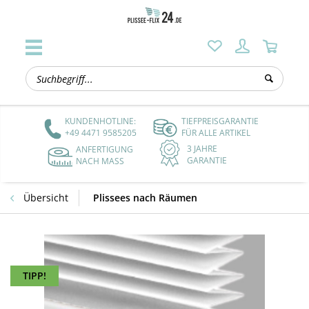
KUNDENHOTLINE:
TIEFPREISGARANTIE
+49 4471 9585205
FÜR ALLE ARTIKEL
3 JAHRE
ANFERTIGUNG
GARANTIE
NACH MASS
Übersicht
Plissees nach Räumen
TIPP!