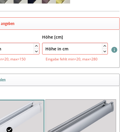
e angeben
Höhe [cm]




in=20, max=150
Eingabe fehlt
min=20, max=280
hlen