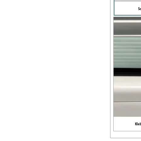
S
Kle