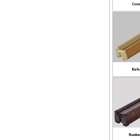
Crem
Kiefe
Nussba