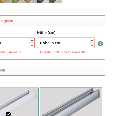
e angeben
Höhe [cm]




in=20, max=150
Eingabe fehlt
min=20, max=280
hlen