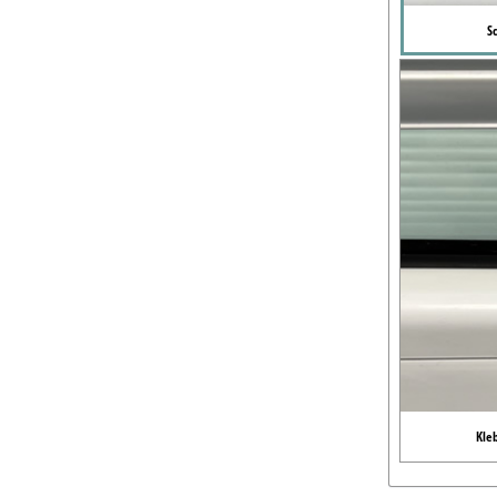
S
Kle