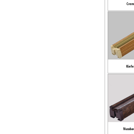
Crem
Kiefe
Nussba