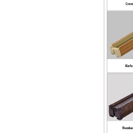
Crem
Kiefe
Nussba