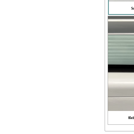
S
Kle