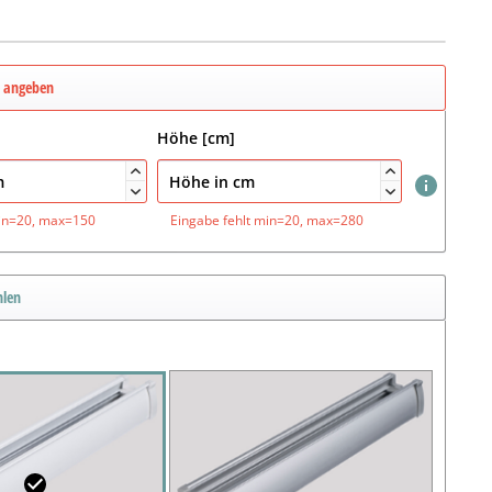
e angeben
Höhe [cm]




in=20, max=150
Eingabe fehlt
min=20, max=280
hlen