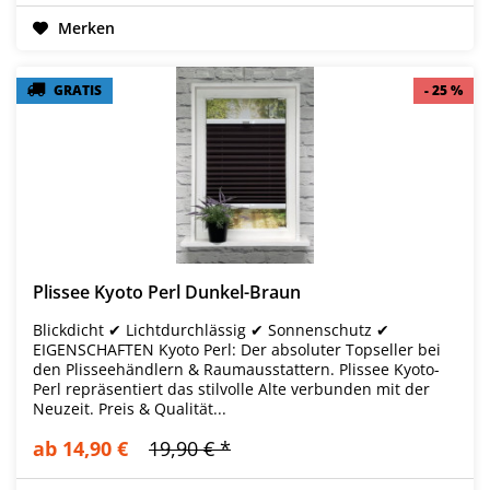
Merken
GRATIS
GRATIS
- 25 %
- 25 %
Plissee Kyoto Perl Dunkel-Braun
Blickdicht ✔ Lichtdurchlässig ✔ Sonnenschutz ✔
EIGENSCHAFTEN Kyoto Perl: Der absoluter Topseller bei
den Plisseehändlern & Raumausstattern. Plissee Kyoto-
Perl repräsentiert das stilvolle Alte verbunden mit der
Neuzeit. Preis & Qualität...
ab 14,90 €
19,90 € *